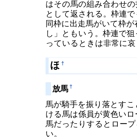
はその馬の組み合わせの
として返される。枠連で
同枠に出走馬がいて枠が
し」ともいう。枠連で狙
っているときは非常に哀し
†
ほ
†
放馬
馬が騎手を振り落とすこ
ける馬は係員が黄色いロ
馬だったりするとロープ
い。