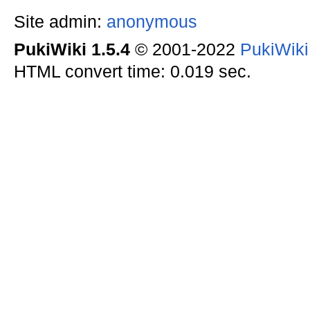
Site admin:
anonymous
PukiWiki 1.5.4
© 2001-2022
PukiWik
HTML convert time: 0.019 sec.