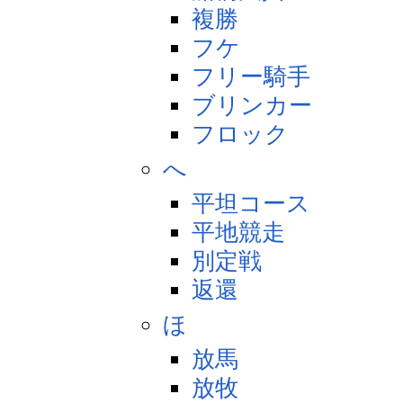
複勝
フケ
フリー騎手
ブリンカー
フロック
へ
平坦コース
平地競走
別定戦
返還
ほ
放馬
放牧