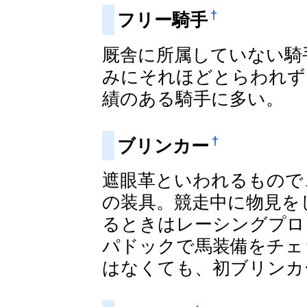
†
フリー騎手
厩舎に所属していない騎
みにそれほどとらわれず
績のある騎手に多い。
†
ブリンカー
遮眼革といわれるもので
の装具。競走中に物見を
るときはレーシングプロ
パドックで馬装備をチェ
はなくても、初ブリンカ