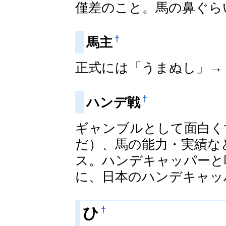
僅差のこと。馬の鼻ぐら
†
馬主
正式には「うまぬし」
†
ハンデ戦
ギャンブルとして面白く
だ）、馬の能力・実績な
ス。ハンデキャッパーと
に、日本のハンデキャッ
†
ひ