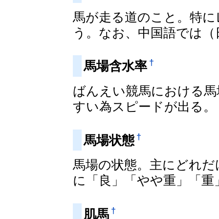
馬が走る道のこと。特に
う。なお、中国語では（
†
馬場含水率
ばんえい競馬における馬
すい為スピードが出る。
†
馬場状態
馬場の状態。主にどれだ
に「良」「やや重」「重
†
肌馬