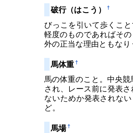
†
破行（はこう）
びっこを引いて歩くこと
軽度のものであればその
外の正当な理由ともなり
†
馬体重
馬の体重のこと。中央競馬
され、レース前に発表さ
ないためか発表されない
ど。
†
馬場