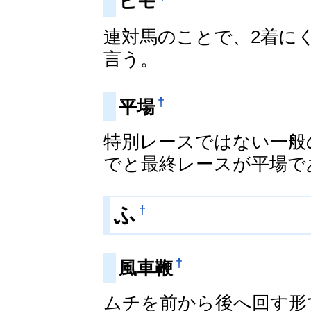
ヒモ
連対馬のことで、2着に
言う。
†
平場
特別レースではない一般
でと最終レースが平場で
†
ふ
†
風車鞭
ムチを前から後へ回す形