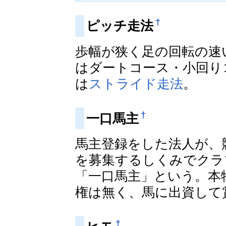
†
ピッチ走法
歩幅が狭く足の回転の速
はダートコース・小回り
は
ストライド走法
。
†
一口馬主
馬主登録をした法人が、
を募集するしくみでクラ
「一口馬主」という。本
権は無く、馬に出資して
†