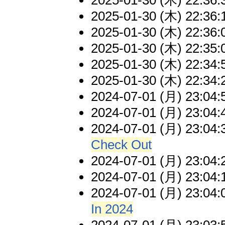
2025-01-30 (木) 22:36:
2025-01-30 (木) 22:36:
2025-01-30 (木) 22:35:
2025-01-30 (木) 22:34:
2025-01-30 (木) 22:34:
2024-07-01 (月) 23:04:
2024-07-01 (月) 23:04:
2024-07-01 (月) 23:04:
Check Out
2024-07-01 (月) 23:04:
2024-07-01 (月) 23:04:
2024-07-01 (月) 23:04:
In 2024
2024-07-01 (月) 23:03: