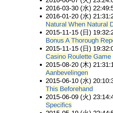
2016-03-30 (水) 22:49:
2016-01-20 (水) 21:31:
Natural When Natural 
2015-11-15 (日) 19:32:
Bonus A Thorough Rep
2015-11-15 (日) 19:32:
Casino Roulette Game
2015-08-20 (木) 21:31:
Aanbevelingen
2015-06-10 (水) 20:10:
This Beforehand
2015-06-09 (火) 23:14:
Specifics
2015-05-19 (火) 22:44: