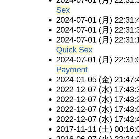
Sex
2024-07-01 (月) 22:31:
2024-07-01 (月) 22:31:
2024-07-01 (月) 22:31:
Quick Sex
2024-07-01 (月) 22:31:
Payment
2024-01-05 (金) 21:47:
2022-12-07 (水) 17:43:
2022-12-07 (水) 17:43:
2022-12-07 (水) 17:43:
2022-12-07 (水) 17:42:
2017-11-11 (土) 00:16:
2016-06-07 (火) 23:24: