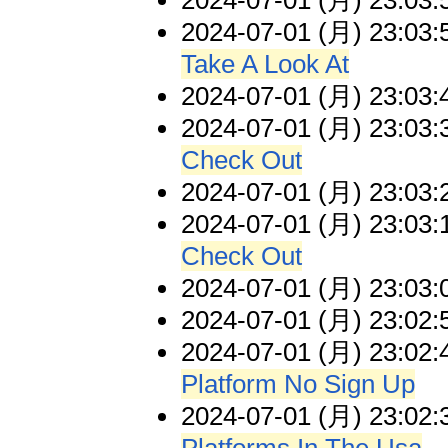
2024-07-01 (月) 23:03:
Take A Look At
2024-07-01 (月) 23:03:
2024-07-01 (月) 23:03:
Check Out
2024-07-01 (月) 23:03:
2024-07-01 (月) 23:03:
Check Out
2024-07-01 (月) 23:03:
2024-07-01 (月) 23:02:
2024-07-01 (月) 23:02:
Platform No Sign Up
2024-07-01 (月) 23:02:
Platforms In The Usa