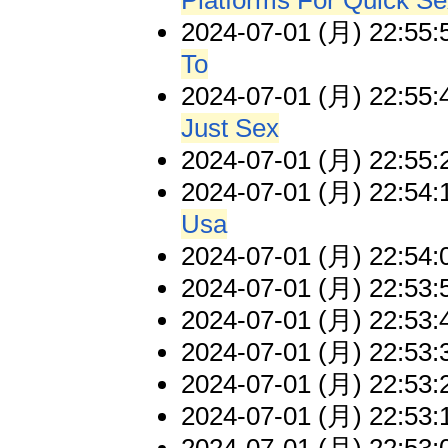
2024-07-01 (月) 22:55:
To
2024-07-01 (月) 22:55:
Just Sex
2024-07-01 (月) 22:55:
2024-07-01 (月) 22:54:
Usa
2024-07-01 (月) 22:54:
2024-07-01 (月) 22:53:
2024-07-01 (月) 22:53:
2024-07-01 (月) 22:53:
2024-07-01 (月) 22:53:
2024-07-01 (月) 22:53:
2024-07-01 (月) 22:53: