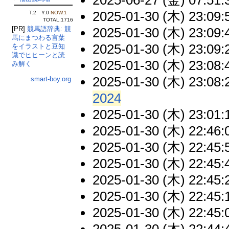
2025-01-30 (木) 23:09:
T.2 Y.0
NOW.1
TOTAL.1716
2025-01-30 (木) 23:09:
[PR]
競馬語辞典: 競
馬にまつわる言葉
2025-01-30 (木) 23:09:
をイラストと豆知
識でヒヒーンと読
2025-01-30 (木) 23:08:
み解く
2025-01-30 (木) 23:08:
smart-boy.org
2024
2025-01-30 (木) 23:01:
2025-01-30 (木) 22:46:
2025-01-30 (木) 22:45:
2025-01-30 (木) 22:45:
2025-01-30 (木) 22:45:
2025-01-30 (木) 22:45:
2025-01-30 (木) 22:45:
2025-01-30 (木) 22:44: