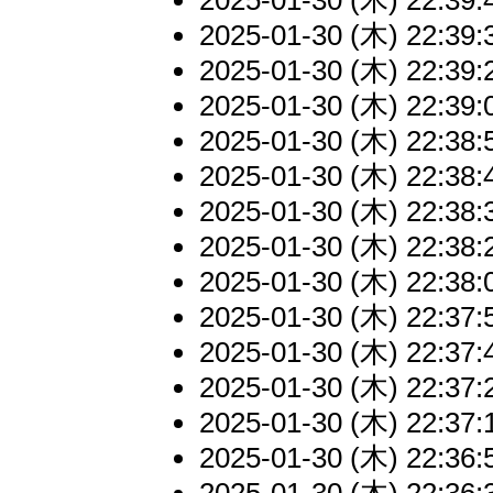
2025-01-30 (木) 22:39:
2025-01-30 (木) 22:39:
2025-01-30 (木) 22:39:
2025-01-30 (木) 22:38:
2025-01-30 (木) 22:38:
2025-01-30 (木) 22:38:
2025-01-30 (木) 22:38:
2025-01-30 (木) 22:38:
2025-01-30 (木) 22:37:
2025-01-30 (木) 22:37:
2025-01-30 (木) 22:37:
2025-01-30 (木) 22:37:
2025-01-30 (木) 22:36:
2025-01-30 (木) 22:36: