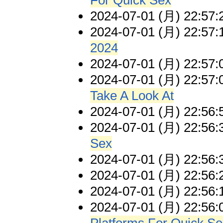
2024-07-01 (月) 22:57:
2024-07-01 (月) 22:57:
2024
2024-07-01 (月) 22:57:
2024-07-01 (月) 22:57:
Take A Look At
2024-07-01 (月) 22:56:
2024-07-01 (月) 22:56:
Sex
2024-07-01 (月) 22:56:
2024-07-01 (月) 22:56:
2024-07-01 (月) 22:56:
2024-07-01 (月) 22:56:
Platforms For Quick Se