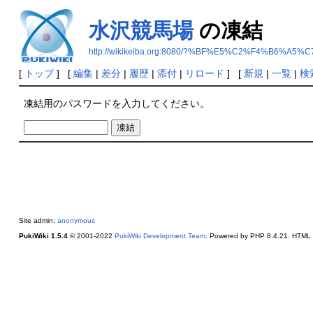
水沢競馬場
の凍結
http://wikikeiba.org:8080/?%BF%E5%C2%F4%B6%A
[
トップ
] [
編集
|
差分
|
履歴
|
添付
|
リロード
] [
新規
|
一覧
|
検
凍結用のパスワードを入力してください。
Site admin:
anonymous
PukiWiki 1.5.4
© 2001-2022
PukiWiki Development Team
. Powered by PHP 8.4.21. HTML c