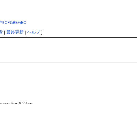
5%C7%CF%BE%EC
索
|
最終更新
|
ヘルプ
]
onvert time: 0.001 sec.