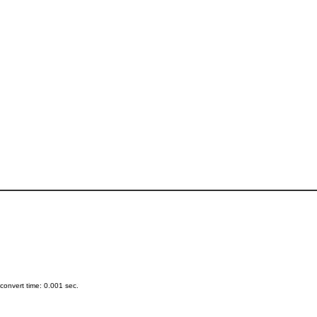
onvert time: 0.001 sec.