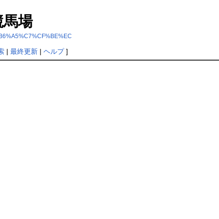
の競馬場
CE%B6%A5%C7%CF%BE%EC
索
|
最終更新
|
ヘルプ
]