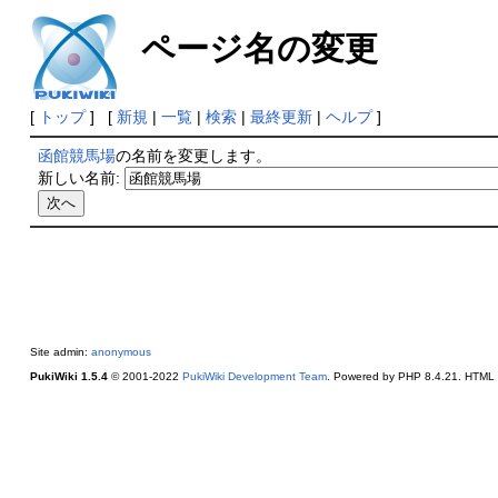
ページ名の変更
[
トップ
] [
新規
|
一覧
|
検索
|
最終更新
|
ヘルプ
]
函館競馬場
の名前を変更します。
新しい名前:
Site admin:
anonymous
PukiWiki 1.5.4
© 2001-2022
PukiWiki Development Team
. Powered by PHP 8.4.21. HTML c